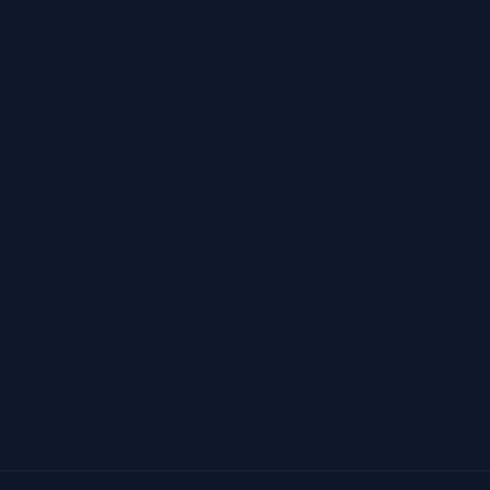
*
*
*