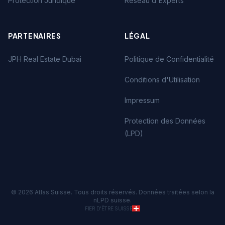
Protection Juridique
Réseau d'Experts
PARTENAIRES
LÉGAL
JPH Real Estate Dubai
Politique de Confidentialité
Conditions d'Utilisation
Impressum
Protection des Données
(LPD)
©
2026
Atlas Suisse. Tous droits réservés. Données traitées selon la
nLPD suisse.
FIER D'ÊTRE SUISSE