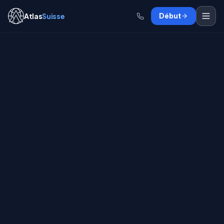
Atlas
Suisse
Début
ÉTAPE
1
SUR
4
0
% terminé