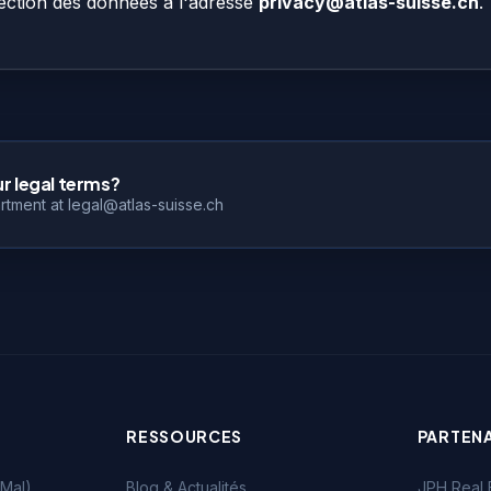
ection des données à l'adresse
privacy@atlas-suisse.ch
.
r legal terms?
rtment at legal@atlas-suisse.ch
RESSOURCES
PARTEN
Mal)
Blog & Actualités
JPH Real 