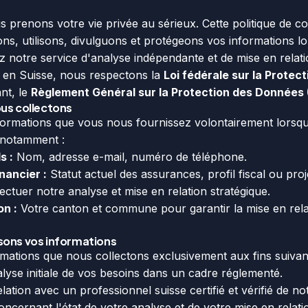
 prenons votre vie privée au sérieux. Cette politique de con
s, utilisons, divulguons et protégeons vos informations lo
sez notre service d'analyse indépendante et de mise en relati
e en Suisse, nous respectons la
Loi fédérale sur la Prote
nt, le
Règlement Général sur la Protection des Données
ous collectons
formations que vous nous fournissez volontairement lorsq
 notamment :
s :
Nom, adresse e-mail, numéro de téléphone.
nancier :
Statut actuel des assurances, profil fiscal ou proj
ctuer notre analyse et mise en relation stratégique.
on :
Votre canton et commune pour garantir la mise en relat
sons vos informations
ormations que nous collectons exclusivement aux fins suivan
lyse initiale de vos besoins dans un cadre réglementé.
ation avec un professionnel suisse certifié et vérifié de no
ncernant l'état de votre analyse et de votre mise en relati