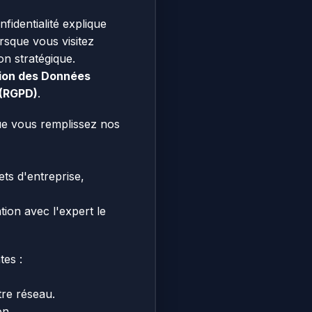
fidentialité explique
rsque vous visitez
on stratégique.
ction des Données
 (RGPD)
.
ue vous remplissez nos
ets d'entreprise,
ion avec l'expert le
tes :
tre réseau.
on.