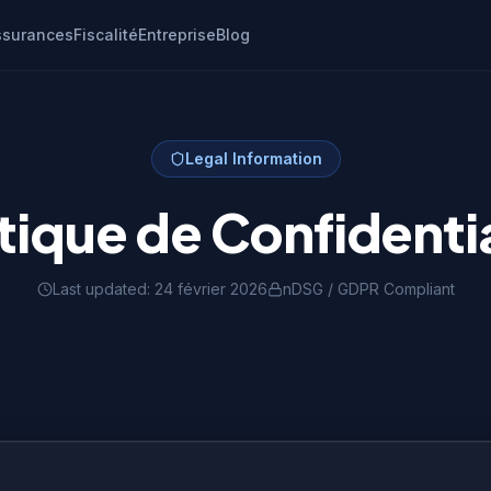
ssurances
Fiscalité
Entreprise
Blog
Legal Information
itique de Confidentia
Last updated:
24 février 2026
nDSG / GDPR Compliant