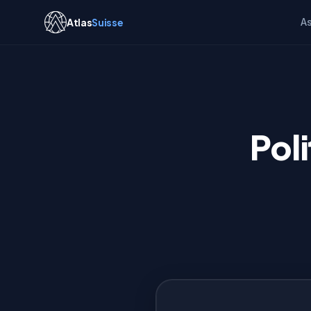
Atlas
Suisse
A
Pol